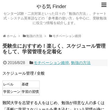
やる気 Finder
センター試験・二次対策といった日々の「勉強の方法」、チャート
式・システム英単語などの「参考書の使い方」を中心に、受験勉強
に役立つ情報を紹介します。
ホーム
勉強の方法
モチベーション維持
受験生におすすめ！楽しく、スケジュール管理
をして、学習管理を定着化
2016/8/28
モチベーション維持
,
勉強の方法
スケジュール管理 / 全般
レベル
基礎
学習シーン
学習の習慣
難関大学を志望する人をはじめ、勉強が得意な人の多くは
「手帳に学習スケジュールを書き込む」という習慣が身に