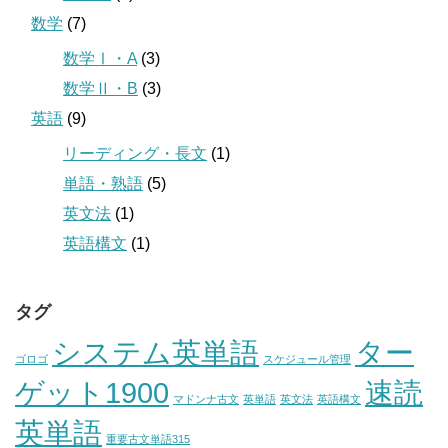
数学
(7)
数学Ⅰ・A
(3)
数学Ⅱ・B
(3)
英語
(9)
リーディング・長文
(1)
単語・熟語
(5)
英文法
(1)
英語構文
(1)
タグ
システム英単語
ター
ゴロゴ
スケジュール管理
ゲット1900
速読
マドンナ古文
英単語
英文法
英語構文
英単語
重要古文単語315