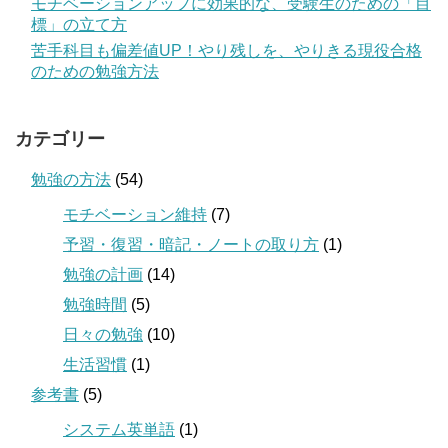
モチベーションアップに効果的な、受験生のための「目
標」の立て方
苦手科目も偏差値UP！やり残しを、やりきる現役合格
のための勉強方法
カテゴリー
勉強の方法
(54)
モチベーション維持
(7)
予習・復習・暗記・ノートの取り方
(1)
勉強の計画
(14)
勉強時間
(5)
日々の勉強
(10)
生活習慣
(1)
参考書
(5)
システム英単語
(1)