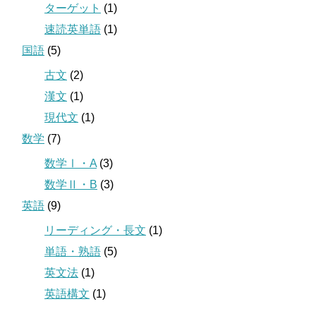
ターゲット
(1)
速読英単語
(1)
国語
(5)
古文
(2)
漢文
(1)
現代文
(1)
数学
(7)
数学Ⅰ・A
(3)
数学Ⅱ・B
(3)
英語
(9)
リーディング・長文
(1)
単語・熟語
(5)
英文法
(1)
英語構文
(1)