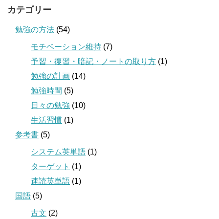
カテゴリー
勉強の方法
(54)
モチベーション維持
(7)
予習・復習・暗記・ノートの取り方
(1)
勉強の計画
(14)
勉強時間
(5)
日々の勉強
(10)
生活習慣
(1)
参考書
(5)
システム英単語
(1)
ターゲット
(1)
速読英単語
(1)
国語
(5)
古文
(2)